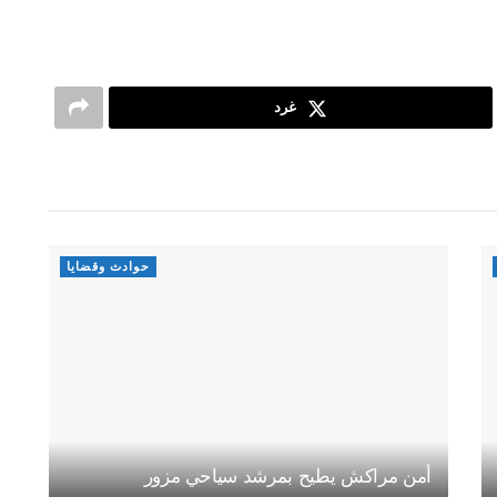
غرد
حوادث وقضايا
أمن مراكش يطيح بمرشد سياحي مزور