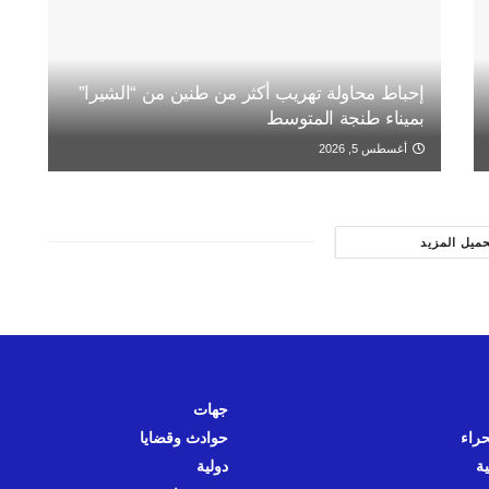
إحباط محاولة تهريب أكثر من طنين من “الشيرا”
بميناء طنجة المتوسط
أغسطس 5, 2026
حميل المزيد
جهات
حراء
حوادث وقضايا
ية
دولية