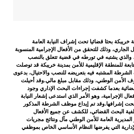
خريبكة بحثا قضائيا تحت إشراف النيابة العامة
، زوال اليوم الثلاثاء 12 أبريل الجاري، وذلك للتحقق من الأفعال الإجرامية المنسوبة
والذي يشتبه في تورطه في قضية تتعلق بالنصب
تابعة للمنطقة الإقليمية للأمن بمدينة خريبكة قد توصلت
شرطة المشتبه فيه بتعريضه للنصب والاحتيال، بدعوى
 الأمن الوطني، وذلك مقابل مبلغ مالي.وقد أحيلت
ضائية بعدما كشفت إجراءات البحث الإداري وجود
ل الإجرامية، وهو الأمر الذي استدعى إشعار النيابة
حت إشرافها.وقد تم إيداع موظف الشرطة المذكور
فية البحث القضائي، للكشف عن جميع الأفعال
 المديرية العامة للأمن الوطني مآل ونتائج مجريات
لإدارية التي يفرضها النظام الأساسي الخاص بموظفي