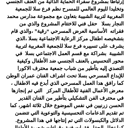
إرتباطا بمشروع سفراء الحماية الذاتية من العنف الجنسي
وتخليدا لليوم العالمي للمسرح نظم فرع سلا للجمعية
المغربية لتربية الشبيبة بتعاون مع مجموعة مدارس محمد
النجار بسلا حفل فني للاختتام المشروع والذي من
فقراته الأساسية العرض المسرحي “رقية” ،والذي قام
بتشخيصه اطفال مركز الرعاية الاجتماعية بسلا ،الذي
يشرف على تسييره فرع سلا للجمعية المغربية لتربية
الشبيبة بشراكة مع قسم العمل الاجتماعي بسلا في
محور التحسيس بالعنف الجنسي ضد الأطفال وكيفية
التصدي إليه بتأطير من شباب جمعية محترف الاكورا
للإبداع المسرحي بسلا تحت اشراف الفنان عمران الوطن
كما رافق هدا العمل المسرحي الذي أبدع فيه الاطفال ،
معرض الأعمال الفنية للأطفال المركز التي تم إنجازها
في محترف الفن التشكيلي بتأطير من الفنان القدير
الحسن زرنيين في نفس الموضوع خلال ثلاثة اشهر، كما
تم تقديم الدعامات التحسيسية والتوعوية التي تتضمن
الدلائل والكبسولات التي تم إنتاجها في هدا المشروع.
كما تخلل الحفل فقرات فنية وقراءات شعرية للأطفال