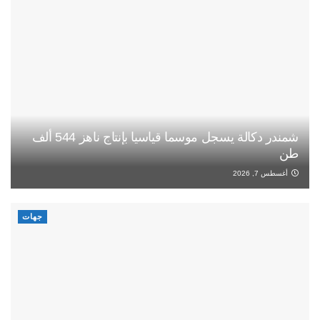
شمندر دكالة يسجل موسما قياسيا بإنتاج ناهز 544 ألف
طن
أغسطس 7, 2026
جهات