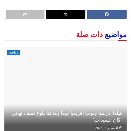
مواضيع
ذات صلة
رياضة
فيلدا: درسنا جنوب إفريقيا جيدا وهدفنا بلوغ نصف نهائي
“كان السيدات”
أغسطس 7, 2026