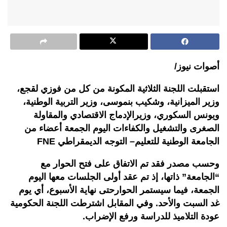
أصوات نيوز/
استقبلت
اللجنة
الثلاثية
المكونة
من
كل
من
فوزي
لقجع،
وزير
الميزانية،
وشكيب
بنموسى،
وزير
التربية
الوطنية،
ويونس
السكوري،
وزير
الإدماج
الاقتصادي
والمقاولة
الصغرى
والتشغيل
والكفاءات
اليوم
الجمعة
أعضاء
من
الجامعة
الوطنية
للتعليم
–
التوجه
الديمقراطي
FNE
وحسب
مصدر
فقد
تم
الاتفاق
على
فتح
الحوار
مع
“
الجامعة
”
ذاتها،
إذ
تم
عقد
أولى
الجلسات
معها
اليوم
الجمعة،
فيما
سيستمر
الحوار
حتى
نهاية
الأسبوع،
أي
يوم
غد
السبت
والأحد
.
وفي
المقابل
اشترطت
اللجنة
الحكومية
عودة
التلاميذ
للدراسة
ورفع
الإضراب
.