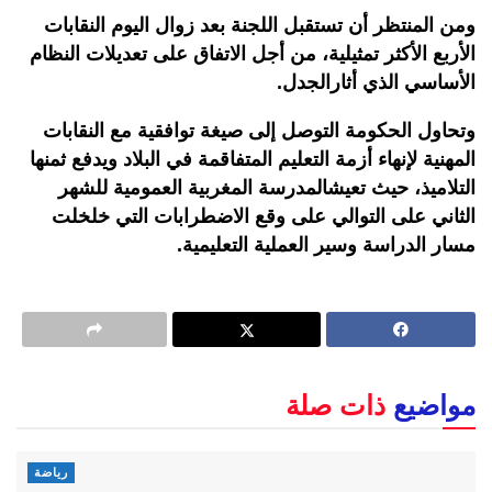
ومن
المنتظر
أن
تستقبل
اللجنة
بعد
زوال
اليوم
النقابات
الأربع
الأكثر
تمثيلية،
من
أجل
الاتفاق
على
تعديلات
النظام
الأساسي
الذي
أثار
الجدل
.
وتحاول
الحكومة
التوصل
إلى
صيغة
توافقية
مع
النقابات
المهنية
لإنهاء
أزمة
التعليم
المتفاقمة
في
البلاد
ويدفع
ثمنها
التلاميذ،
حيث
تعيش
المدرسة
المغربية
العمومية
للشهر
الثاني
على
التوالي
على
وقع
الاضطرابات
التي
خلخلت
مسار
الدراسة
وسير
العملية
التعليمية
.
مواضيع
ذات صلة
رياضة