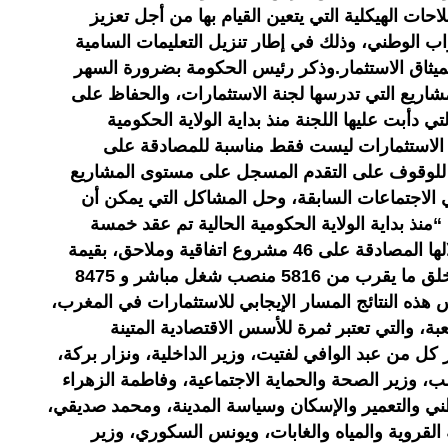
حات الهيكلية التي يتعين القيام بها من أجل تعزيز
تراب الوطني، وذلك في إطار تنزيل التعليمات السامية
 بميثاق الاستثمار.وذكر رئيس الحكومة بضرورة السهر
شاريع التي تدرسها لجنة الاستثمارات، والحفاظ على
تي دأبت عليها اللجنة منذ بداية الولاية الحكومية
ة الاستثمارات ليست فقط مناسبة للمصادقة على
 للوقوف على التقدم المسجل على مستوى المشاريع
 الاجتماعات السابقة، وحل المشاكل التي يمكن أن
“منذ بداية الولاية الحكومية الحالية تم عقد خمسة
اجتماعات للجنة الاستثمارات، تم خلالها المصادقة على 46 مشروع اتفاقية وملاحق، بقيمة
إجمالية تجاوزت 33.4 مليار درهم وخلق ما يقرب من 5816 منصب شغل مباشر و 8475
ه النتائج المسار الإيجابي للاستثمارات في المغرب،
ة، والتي تعتبر ثمرة للأسس الاقتصادية المتينة
ل من عبد الوافي لفتيت، وزير الداخلية، ونزار بركة،
الب، وزير الصحة والحماية الاجتماعية، وفاطمة الزهراء
طني والتعمير والإسكان وسياسة المدينة، ومحمد صديقي،
ة القروية والمياه والغابات، ويونس السكوري، وزير