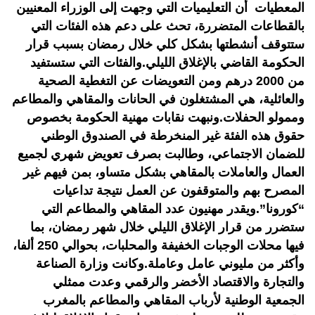
المعطيات أن التعليميات التي وجهت إلى الوزراء المعنيين
بالقطاعات المتضررة، تحث على دعم هذه الفئات التي
ستتوقف أنشطتها بشكل كلي خلال رمضان بسبب قرار
الحكومة القاضي بالإغلاق الليلي.والفئات التي ستستفيد
من 2000 درهم ومن التعويضات عن التغطية الصحية
والعائلية، هي المشتغلون في الحانات والمقاهي والمطاعم
وممولو الحفلات.ونبهت نقابات مهنية الحكومة بخصوص
حقوق هذه الفئة غير المنخرطة في الصندوق الوطني
للضمان الاجتماعي، وطالبت بصرف تعويض شهري لجميع
العمال والعاملات بالمقاهي بشكل متساو، بمن فيهم غير
المصرح بهم والمتوقفون عن العمل نتيجة تداعيات
“كورونا”.ويقدر مهنيون عدد المقاهي والمطاعم التي
ستضرر من قرار الإغلاق الليلي خلال شهر رمضان، بما
فيها محلات الوجبات الخفيفة والمحلبات، بحوالي 250 ألفا،
وأكثر من مليوني عامل وعاملة.وكانت وزارة الصناعة
والتجارة والاقتصاد الأخضر والرقمي وعدت ممثلي
الجمعية الوطنية لأرباب المقاهي والمطاعم بالمغرب