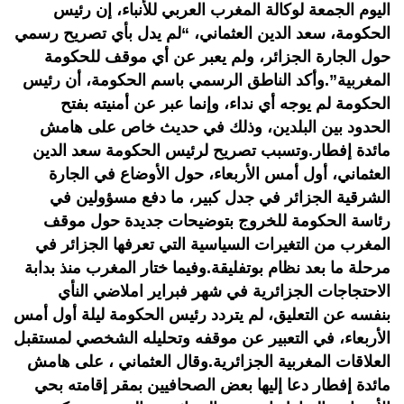
اليوم الجمعة لوكالة المغرب العربي للأنباء، إن رئيس
الحكومة، سعد الدين العثماني، “لم يدل بأي تصريح رسمي
حول الجارة الجزائر، ولم يعبر عن أي موقف للحكومة
المغربية”.وأكد الناطق الرسمي باسم الحكومة، أن رئيس
الحكومة لم يوجه أي نداء، وإنما عبر عن أمنيته بفتح
الحدود بين البلدين، وذلك في حديث خاص على هامش
مائدة إفطار.وتسبب تصريح لرئيس الحكومة سعد الدين
العثماني، أول أمس الأربعاء، حول الأوضاع في الجارة
الشرقية الجزائر في جدل كبير، ما دفع مسؤولين في
رئاسة الحكومة للخروج بتوضيحات جديدة حول موقف
المغرب من التغيرات السياسية التي تعرفها الجزائر في
مرحلة ما بعد نظام بوتفليقة.وفيما ختار المغرب منذ بدابة
الاحتجاجات الجزائرية في شهر فبراير املاضي النأي
بنفسه عن التعليق، لم يتردد رئيس الحكومة ليلة أول أمس
الأربعاء، في التعبير عن موقفه وتحليله الشخصي لمستقبل
العلاقات المغربية الجزائرية.وقال العثماني ، على هامش
مائدة إفطار دعا إليها بعض الصحافيين بمقر إقامته بحي