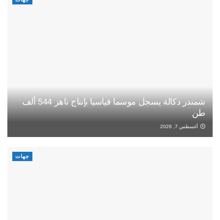
شمندر دكالة يسجل موسما قياسيا بإنتاج ناهز 544 ألف
طن
أغسطس 7, 2026
جهات