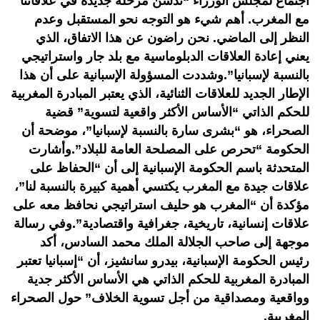
اجتماع لمجلس الوزراء “ندشن مرحلة جديدة في علاقاتنا
مع المغرب. أهم شيء هو التوجه نحو المستقبل وعدم
النظر إلى الماضي. نحن راضون عن هذا الاتفاق، الذي
يعني إعادة العلاقات الدبلوماسية مع بلد جار واستراتيجي
بالنسبة لإسبانيا”.وشددت المسؤولة الإسبانية على أن هذا
الإطار الجديد للعلاقات الثنائية، الذي يعتبر المبادرة المغربية
للحكم الذاتي “الأساس الأكثر واقعية لتسوية” قضية
الصحراء، هو “بشرى سارة بالنسبة لإسبانيا”، موضحة أن
الحكومة “تحرص على المصلحة العامة للبلاد”.وأشارت
المتحدثة باسم الحكومة الإسبانية إلى أن “الحفاظ على
علاقات جيدة مع المغرب يكتسي أهمية كبيرة بالنسبة لنا”،
مؤكدة أن “المغرب هو حليف استراتيجي نحافظ معه على
علاقات إنسانية، تاريخية، جغرافية واقتصادية”.وفي رسالة
موجهة إلى صاحب الجلالة الملك محمد السادس، أكد
رئيس الحكومة الإسبانية، بيدرو سانشيز، أن “إسبانيا تعتبر
المبادرة المغربية للحكم الذاتي هي الأساس الأكثر جدية
وواقعية ومصداقية من أجل تسوية الخلاف” حول الصحراء
المغربية.