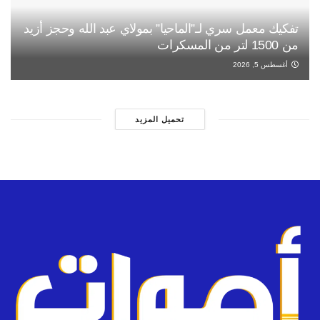
تفكيك معمل سري لـ”الماحيا” بمولاي عبد الله وحجز أزيد
من 1500 لتر من المسكرات
أغسطس 5, 2026
تحميل المزيد