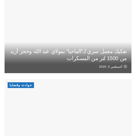
تفكيك معمل سري لـ”الماحيا” بمولاي عبد الله وحجز أزيد
من 1500 لتر من المسكرات
أغسطس 5, 2026
حوادث وقضايا