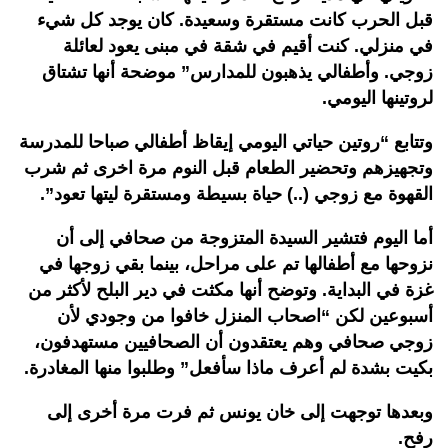
قبل الحرب كانت مستقرة وسعيدة. كان يوجد كل شيء
في منزلي. كنت أقيم في شقة في مبنى يعود لعائلة
زوجي. وأطفالي يذهبون للمدارس” موضحة أنها تشتاق
لروتينها اليومي.
وتتابع “روتين حياتي اليومي إيقاظ أطفالي صباحا للمدرسة
وتجهيزهم وتحضير الطعام قبل النوم مرة اخرى ثم شرب
القهوة مع زوجي (..) حياة بسيطة ومستقرة ليتها تعود”.
أما اليوم فتشير السيدة المتزوجة من صحافي إلى أن
نزوحها مع أطفالها تم على مراحل، بينما بقي زوجها في
غزة في البداية. وتوضح أنها مكثت في دير البلح لأكثر من
أسبوعين لكن “اصحاب المنزل خافوا من وجودي لأن
زوجي صحافي وهم يعتقدون أن الصحافيين مستهدفون،
بكيت بشدة لم أعرف ماذا سأفعل” وطلبوا منها المغادرة.
وبعدها توجهت إلى خان يونس ثم فرت مرة أخرى إلى
رفح.