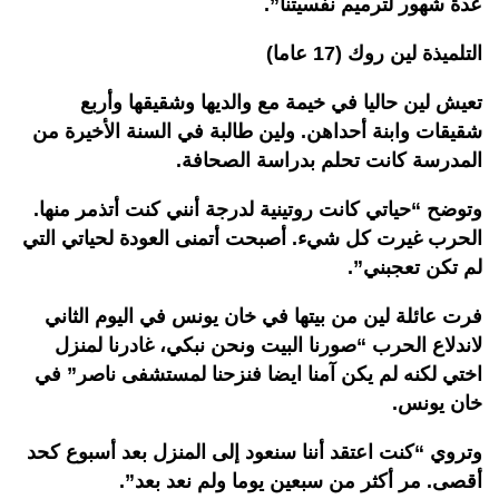
عدة شهور لترميم نفسيتنا”.
التلميذة لين روك (17 عاما)
تعيش لين حاليا في خيمة مع والديها وشقيقها وأربع
شقيقات وابنة أحداهن. ولين طالبة في السنة الأخيرة من
المدرسة كانت تحلم بدراسة الصحافة.
وتوضح “حياتي كانت روتينية لدرجة أنني كنت أتذمر منها.
الحرب غيرت كل شيء. أصبحت أتمنى العودة لحياتي التي
لم تكن تعجبني”.
فرت عائلة لين من بيتها في خان يونس في اليوم الثاني
لاندلاع الحرب “صورنا البيت ونحن نبكي، غادرنا لمنزل
اختي لكنه لم يكن آمنا ايضا فنزحنا لمستشفى ناصر” في
خان يونس.
وتروي “كنت اعتقد أننا سنعود إلى المنزل بعد أسبوع كحد
أقصى. مر أكثر من سبعين يوما ولم نعد بعد”.