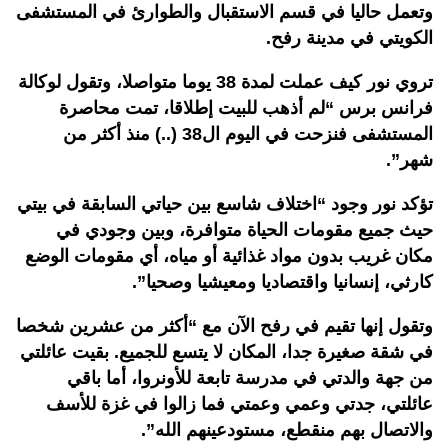
وتعمل حاليا في قسم الاستقبال والطوارئ في المستشفى
الكويتي في مدينة رفح.
تروي نور كيف عملت لمدة 38 يوما متواصلا، وتقول لوكالة
فرانس برس “لم أذهب للبيت إطلاقا، تمت محاصرة
المستشفى فنزحت في اليوم ال38 (..) منذ أكثر من
شهر”.
تؤكد نور وجود “اختلاف شاسع بين حياتي السابقة في بيتي
حيث جميع مقومات الحياة متوافرة، وبين وجودي في
مكان غريب بدون مواد غذائية أو مياه، أي مقومات الوضع
كارثي، إنسانيا واقتصاديا ومعيشيا وصحيا”.
وتقول إنها تقيم في رفح الآن مع “أكثر من عشرين شخصا
في شقة صغيرة جدا، المكان لا يتسع للجميع. بقيت عائلتي
من جهة والدتي في مدرسة تابعة للأونروا، أما باقي
عائلتي، جدتي وعمي وعمتي فما زالوا في غزة للأسف
والاتصال بهم منقطع، مستودعينهم الله”.