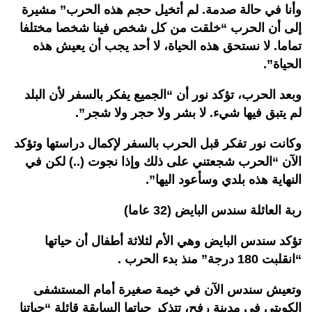
وأنا في حالة صدمة. لم أتخيل حجم هذه الحرب” مشيرة
إلى أن الحرب “خلقت من كل شخص فينا شخصا مختلفا
تماما. لا نستحق هذه الحياة، لا أحد يجب أن يعيش هذه
الحياة”.
وبعد الحرب، تؤكد نور أن “الجميع يفكر بالسفر لأن البلد
لم يتبق فيها شيء. لا بشر ولا حجر ولا شجر”.
وكانت نور تفكر قبل الحرب بالسفر لإكمال دراستها وتؤكد
الآن “الحرب شجعتني على ذلك وإذا نجوت (..) لكن في
النهاية هذه بلدي وسأعود اليها”.
ربة العائلة سندس البايض (32 عاما)
تؤكد سندس البايض وهي الأم لثلاثة أطفال أن حياتها
“انقلبت 180 درجة” منذ بدء الحرب .
وتعيش سندس الآن في خيمة صغيرة أمام المستشفى
الكويتي في مدينة رفح، تتذكر حياتها السابقة قائلة “حياتنا