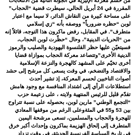
من حسم معركة الإليزيه في الجولة الثانية من الانتخابات
المقررة في 24 أبريل الحالي، سيطرت قضية “الحجاب”
على مساحة كبيرة من النقاش الدائر، لا سيما مع اعتبار
لوبن “حظره ضرورياً” ووصفه بأنه “زي إسلامي
متطرف”. في المقابل، رفض ماكرون هذا التوجه، قائلاً إنه
من “الحريات الدينية”، وحال “حظّرت لوبن الحجاب،
فسيتعيّن عليها حظر القلنسوة اليهودية والصليب والرموز
الدينية الأخرى”وتتصاعد معركة الحجاب بموازاة قضايا
أخرى تخيّم على المشهد كالهجرة والنزعة الإسلامية
والاقتصاد والتضخم، في وقت يسعى كل مرشح إلى حشد
أصوات الناخبين لحسم المعركة، إذ تشير أحدث
استطلاعات الرأي إلى اشتداد المنافسة مع وجود هامش
تقدّم قليل للرئيس المنتهية ولايته ، على زعيمة حزب
“التجمع الوطني” مارين لوبن، بحصوله على نسبة تتراوح
بين 53 و55 في المئةوعلى الرغم من موقفها المعادي
للهجرة والحجاب والمسلمين، تسعى مرشحة اليمين
المتطرف إلى إلحاق الهزيمة بماكرون وإحداث أكبر خرق
في تاريخ السياسة الفرنسية الحديثة، في وقت تزداد