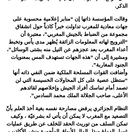
الذكر.
وقالت المؤسسة ذاتها إن “منابر إعلامية محسوبة على
جهات معادية للمغرب تداولت خبراً كاذباً حول انشقاق
مجموعة من الضباط بالجيش المغربي”، معتبرة أن
“الترويج لهاته المعلومات الزائفة يُظهر مدى يأس وتخبط
أعداء المغرب بعد عجزهم عن النيل منه بشتى الوسائل”،
ومشيرة إلى أن “هذه الجهات تستهدف المس بمعنويات
الجنود المغاربة”.
وأضافت القوات المسلحة الملكية ضمن النفي ذاته أنها
“ستظل عصية على كل المحاولات الخسيسة التي لن
تصمد أمام تماسك أفراد الجيش وإخلاصهم لقائدهم
الأعلى، صاحب الجلالة الملك محمد السادس”.
النظام الجزائري يرفض مصارحة نفسه بغية أخذ العلم بأنّ
التصعيد مع المغرب لا يمكن أن يأتي له بشرعيّة ، وكيف
تمكن السلف من توريث الحقد للخلف عن طريق عمليات
غسل الدماغ وبذل المال للأبواق المأجورة ونشر الأكاذيب