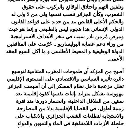
وتلفيق التهم واختلاق الوقائع والركوب على حقوق
الشعوب، وكأن الجزائر تنصب نفسها ولي من لا ولي له
والحكم الأعلى القابض بيد من حديد على قواعد القانون
الدولي الإنساني هذا هجوم ليس بالطبيعي و إنما هو خبث
ومرض مُزمن نادر سبب في تبخر الأهداف الاستراتيجية
من وراء دعم عصابة البوليساريو .. حُرّمت على المنافقين
الدولة الوظيفية و المحيط الأطلسي و ما أكل السبع الحقد
الأعمى.
أصبح من المؤكد أن طموحات المغرب المتنامية لتوسيع
دائرة تأثيره السياسي والاقتصادي على المستوى الإقليمي
تظل مزعجة داخل نظام العسكر إلى أن أصبحت الجزائر
مهووسة بشكل متزايد بإثبات نفسها كقوة إقليمية بعد
سنتين من القلاقل الداخلية، وانحسار دورها منذ فترة
زمنية أطول، في القضايا الإقليمية بدلا من المصارحة
والاستجابة لتطلعات الشعب الجزائري والانكباب على
حلحلة الأزمات اللامتناهية في الماء والتموين والدواء