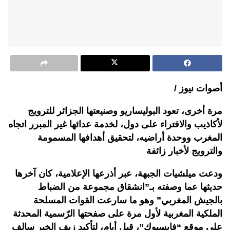
أصوات نيوز /
مرة أخرى، تعود البوليساريو وصنيعتها الجزائر للترويج
لأكاذيب والافتراء على دول، لخدمة عدائها غير المبرر اتجاه
المغرب ووحدة أراضيه، لتحقيق أهدافها المسمومة
والترويج لأخبار زائفة
ودعت ميلشيات الجبهة، عبر أذرعها الإعلامية، كان آخرها
حديثها عما وصفته بـ”انشقاق مجموعة من الضباط
بالجيش المغربي” وهو ما سارعت القوات المسلحة
الملكية المغربية لأول مرة على صفحتها الرّسمية المحدثة
على موقع “فايسبوك”، قبل أيام، لتأكيد زيف الخبر سالف