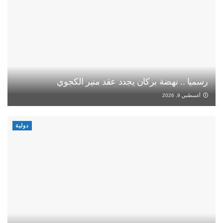
رسميا .. نهضة بركان يجدد عقد منير الكجوي
أغسطس 9, 2026
دولية