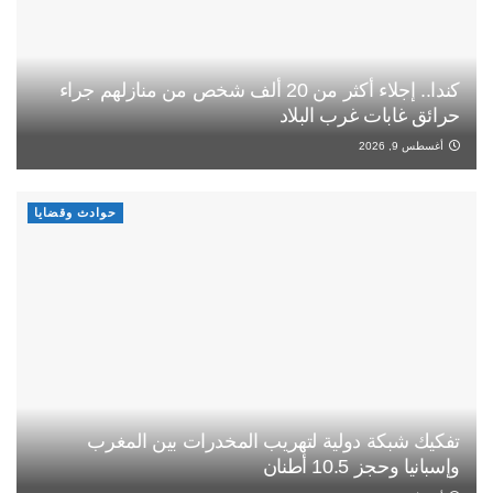
كندا.. إجلاء أكثر من 20 ألف شخص من منازلهم جراء
حرائق غابات غرب البلاد
أغسطس 9, 2026
حوادث وقضايا
تفكيك شبكة دولية لتهريب المخدرات بين المغرب
وإسبانيا وحجز 10.5 أطنان