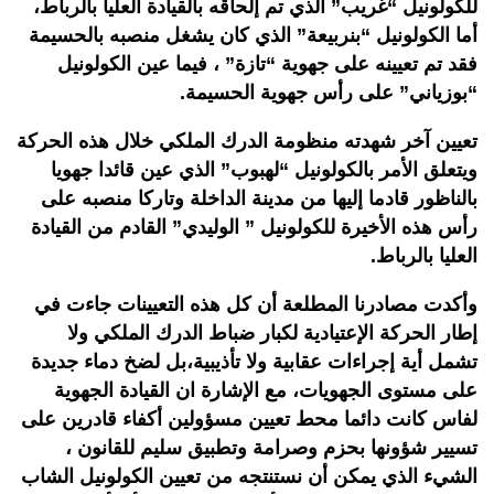
للكولونيل “غريب” الذي تم إلحاقه بالقيادة العليا بالرباط،
أما الكولونيل “بنربيعة” الذي كان يشغل منصبه بالحسيمة
فقد تم تعيينه على جهوية “تازة” ، فيما عين الكولونيل
“بوزياني” على رأس جهوية الحسيمة.
تعيين آخر شهدته منظومة الدرك الملكي خلال هذه الحركة
ويتعلق الأمر بالكولونيل “لهبوب” الذي عين قائدا جهويا
بالناظور قادما إليها من مدينة الداخلة وتاركا منصبه على
رأس هذه الأخيرة للكولونيل ” الوليدي” القادم من القيادة
العليا بالرباط.
وأكدت مصادرنا المطلعة أن كل هذه التعيينات جاءت في
إطار الحركة الإعتيادية لكبار ضباط الدرك الملكي ولا
تشمل أية إجراءات عقابية ولا تأذيبية،بل لضخ دماء جديدة
على مستوى الجهويات، مع الإشارة ان القيادة الجهوية
لفاس كانت دائما محط تعيين مسؤولين أكفاء قادرين على
تسيير شؤونها بحزم وصرامة وتطبيق سليم للقانون ،
الشيء الذي يمكن أن نستنتجه من تعيين الكولونيل الشاب