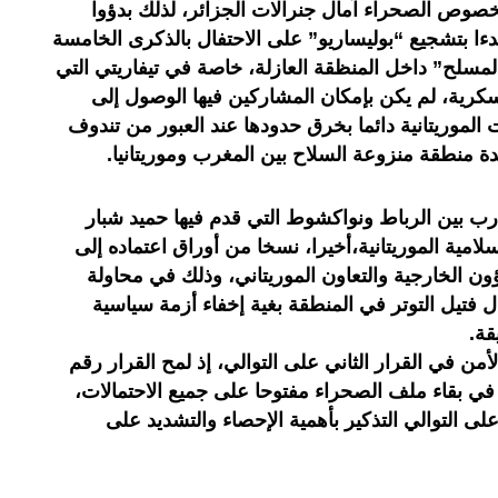
خصوص الصحراء آمال جنرالات الجزائر، لذلك بدؤوا
دءا بتشجيع “بوليساريو” على الاحتفال بالذكرى الخامسة
المسلح” داخل المنظقة العازلة، خاصة في تيفاريتي التي
رية، لم يكن بإمكان المشاركين فيها الوصول إلى
لموريتانية دائما بخرق حدودها عند العبور من تندوف
دة منطقة منزوعة السلاح بين المغرب وموريتانيا.
 بين الرباط ونواكشوط التي قدم فيها حميد شبار
لامية الموريتانية،أخيرا، نسخا من أوراق اعتماده إلى
ؤون الخارجية والتعاون الموريتاني، وذلك في محاولة
ال فتيل التوتر في المنطقة بغية إخفاء أزمة سياسية
قة.
أمن في القرار الثاني على التوالي، إذ لمح القرار رقم
ية في بقاء ملف الصحراء مفتوحا على جميع الاحتمالات،
 التوالي التذكير بأهمية الإحصاء والتشديد على