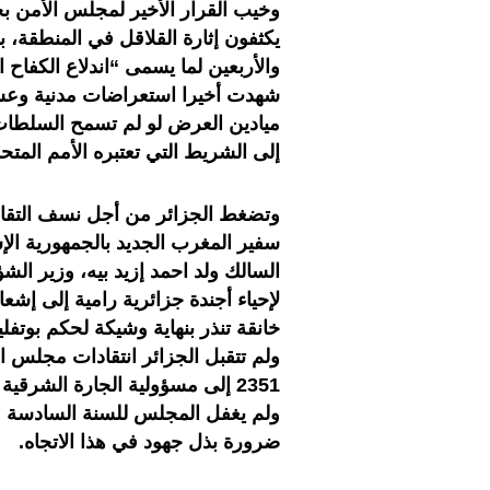
وخيب القرار الأخير لمجلس الأمن ب
يكثفون إثارة القلاقل في المنطقة، ب
والأربعين لما يسمى “اندلاع الكفاح 
شهدت أخيرا استعراضات مدنية وعسك
ميادين العرض لو لم تسمح السلطات ا
إلى الشريط التي تعتبره الأمم المتح
وتضغط الجزائر من أجل نسف التقارب
سفير المغرب الجديد بالجمهورية الإس
السالك ولد احمد إزيد بيه، وزير الش
لإحياء أجندة جزائرية رامية إلى إشع
خانقة تنذر بنهاية وشيكة لحكم بوتفلي
ولم تتقبل الجزائر انتقادات مجلس ال
2351 إلى مسؤولية الجارة الشرق
ولم يغفل المجلس للسنة السادسة على
ضرورة بذل جهود في هذا الاتجاه.