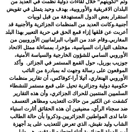
وتم “تكوينهم” خلال لقاءات دولية نظمت في العديد من
البلدان الافريقية والأوروبية، بهدف وحيد يتمثل في تقويض
استقرار بعض الدول المستهدفة من قبل لوبيات
أجنبية.وكانت العديد من المنظمات الجزائرية والأجنبية قد
أعربت عن قلقها إزاء قمع الحق في حرية التعبير بهذا البلد
المغاربي.وقام عدد من النواب البرلمانيين الأوروبيين من
مختلف التيارات السياسية، مؤخرا، بمساءلة ممثل الاتحاد
الأوروبي السامي للشؤون الخارجية والسياسة الأمنية،
جوزيب بوريل، حول القمع المستمر في الجزائر. وأكد
الموقعون على رسالة وجهت له بمبادرة من النائب
الأوروبي الهنغاري، أتيلا أرا-كوفاكس، أن تقارير منظمات
حكومية دولية وجزائرية تحيل على قمع مستمر للنشطاء
السلميين المنتمين للحراك الجزائري، وأن هذه التقارير
كشفت عن الكثير من حالات التعذيب ومظاهر التعسف
ضد سجناء الرأي، مضيفين أن هذه الحقائق أثارت استياء
عاما لدى المواطنين الجزائريين.وذكروا بأن حالة الطالب
الشاب وليد نقيش، الذي تعرض للتعذيب على يد أجهزة
أمن الدولة الجزائرية أثناء احتجازه المؤقت، هي دليل