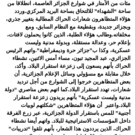
مئات من الأمتار في شوارع الجزائر العاصمة، انطلاقا من
ساحة “الشهداء” للالتحاق بساحة البريد المركزي.وردد
هؤلاء المتظاهرون شعارات الحراك المطالبة بتغيير جذري،
وبجزائر جديدة، وبقطيعة مع النظام السابق، ومع
مخلفاته.وطالب هؤلاء الطلبة، الذين كانوا يحملون لافتات،
بإعلام حر، وعدالة مستقلة، وبدولة مدنية وليست
عسكرية، وكذا ب”جزائر حرة وديمقراطية”.واتهم الرئيس
الجزائري، عبد المجيد تبون، مساء أمس الاثنين، نشطاء
الحراك بأنهم يسعون إلى زعزعة استقرار البلاد. وأكد،
خلال مقابلة مع مسؤولي وسائل الإعلام الجزائرية، أن
بعض المتظاهرين خرجوا إلى الشوارع من أجل ترديد
شعارات، تهدد استقرار البلاد.كما اتهم بعض مناصري “دولة
مدنية وليست عسكرية” بأنهم يريدون زعزعة استقرار
البلاد.واعتبر أن هؤلاء المتظاهرين “شكلتهم لوبيات
أجنبية” للمس باستقرار الدولة الجزائرية، عبر زرع الفرقة
داخل المؤسسات الاستراتيجية للبلاد. واتهم أيضا نشطاء
الحراك، الذين يرددون هذا الشعار، بأنهم تلقوا “تدريبات”