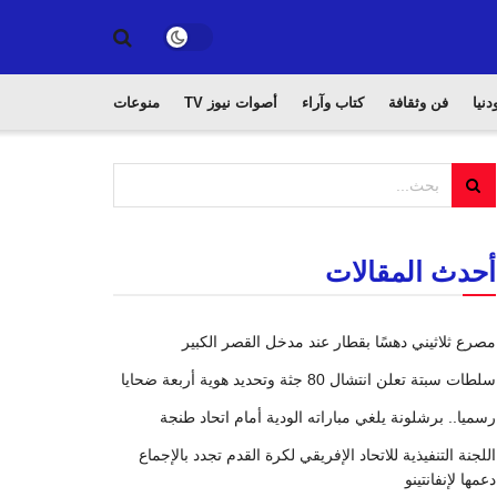
دنيا
فن وثقافة
كتاب وآراء
أصوات نيوز TV
منوعات
أحدث المقالات
مصرع ثلاثيني دهسًا بقطار عند مدخل القصر الكبير
سلطات سبتة تعلن انتشال 80 جثة وتحديد هوية أربعة ضحايا
رسميا.. برشلونة يلغي مباراته الودية أمام اتحاد طنجة
اللجنة التنفيذية للاتحاد الإفريقي لكرة القدم تجدد بالإجماع
دعمها لإنفانتينو