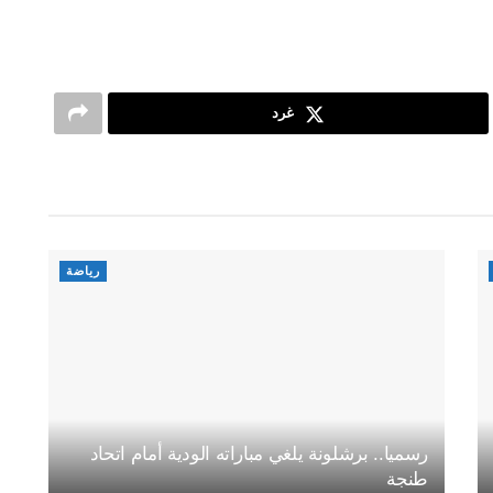
غرد
رياضة
رسميا.. برشلونة يلغي مباراته الودية أمام اتحاد
طنجة