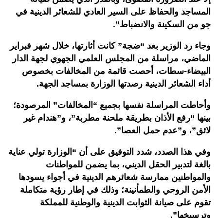
المساجد والحفاظ على السير العادي للشعائر الدينية في
جو من السكينة والانضباط
”.
وجاء رد الوزير بعد “ضجة” كانت أثارتها، خلال شهر فبراير
الماضي، مراسلة من المجلس العلمي الجهوي لجهة الدار
البيضاء-سطات، أحصت قائمة من المخالفات بخصوص
أداء الشعائر الدينية رصدتها الوزارة بمساجد الجهة
.
وأحاطت المراسلة نفسها بجميع “المخالفات” المرصودة؛
بينها “رفع الأذان بطريقة ملحنة مطربة”، و”هندام غير
لائق”، و”عدم حمل العصا
”.
وفي هذا الصدد، شدد التوفيق على أن “الوزارة تولي عناية
بالغة لتدبير الحقل الديني، بما يضمن للمواطنات
والمواطنين ممارسة شعائرهم الدينية في أجواء يسودها
الأمن الروحي والطمأنينة؛ وذلك في إطار رؤية متكاملة
تقوم على صيانة الثوابت الدينية والوطنية للمملكة
وترسيخها
”.