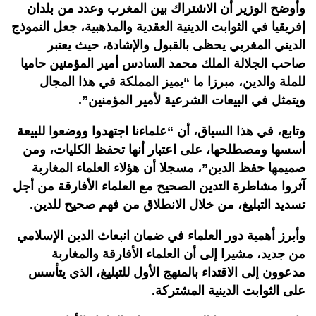
وأوضح الوزير أن الاشتراك بين المغرب وعدد من بلدان
إفريقيا في الثوابت الدينية العقدية والمذهبية، جعل النموذج
الديني المغربي يحظى بالقبول والإشادة، حيث يعتبر
صاحب الجلالة الملك محمد السادس أمير المؤمنين حاميا
للملة والدين، مبرزا ما “يميز المملكة في هذا المجال
ويتمثل في البيعات الشرعية لأمير المؤمنين”.
وتابع، في هذا السياق، أن “علماءنا اجتهدوا ووضعوا للبيعة
أسسها ومصطلحها، على اعتبار أنها تحفظ الكليات، ومن
صميمها حفظ الدين”، مسجلا أن هؤلاء العلماء المغاربة
آثروا مشاطرة التدين الصحيح مع العلماء الأفارقة من أجل
تسديد التبليغ، من خلال الانطلاق من فهم صحيح للدين.
وأبرز أهمية دور العلماء في ضمان انبعاث الدين الإسلامي
من جديد، مشيرا إلى أن العلماء الأفارقة والمغاربة
مدعوون إلى الاقتداء بالمنهج الأول للتبليغ، الذي يتأسس
على الثوابت الدينية المشتركة.