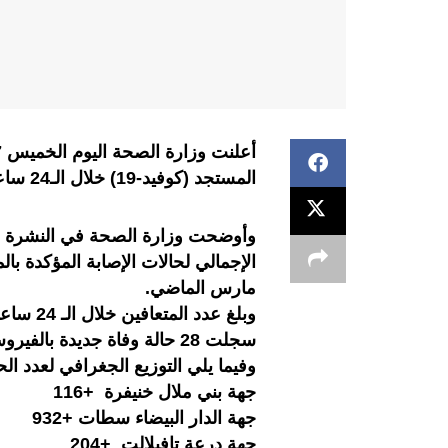
المستجد (كوفيد-19) خلال الـ24 ساعة الأخيرة.
مارس الماضي.
سجلت 28 حالة وفاة جديدة بالفيروس ليرتفع العدد الإجمالي إلى 1714.
وفيما يلي التوزيع الجغرافي لعدد ا
جهة بني ملال خنيفرة +116
جهة الدار البيضاء سطات +932
جهة درعة تافيلالت +204