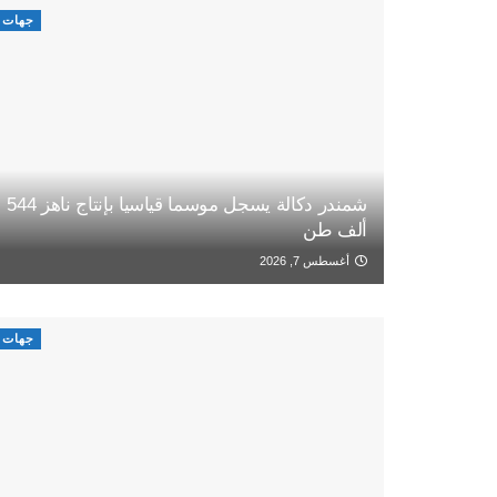
جهات
شمندر دكالة يسجل موسما قياسيا بإنتاج ناهز 544
ألف طن
أغسطس 7, 2026
جهات