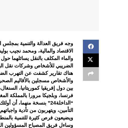
وجه فريق العدالة والتنمية بمجلس ا
الاقتصاد والمالية، ومحمد نجيب بولي
والماء المكلف بالنقل يسائلهما حول
الضريبي للأشخاص وشركات نقل البضائ
هناك تقارير كشفت عن التهرب الضر
والأشخاص مسجلين بالأقاليم الصحراو
بين دول إفريقيا كموريتانيا، السنغال،
فرنسا، وبلجيكا مرورا بالمملكة ال
“الداخلة24” بنسخة منهما،
التأمين، ويتهربون من تأدية واجباته
ويضيعون فرص كثيرة للتنمية بالمنط
وساءل فريق المصباح المسؤولين الحكو