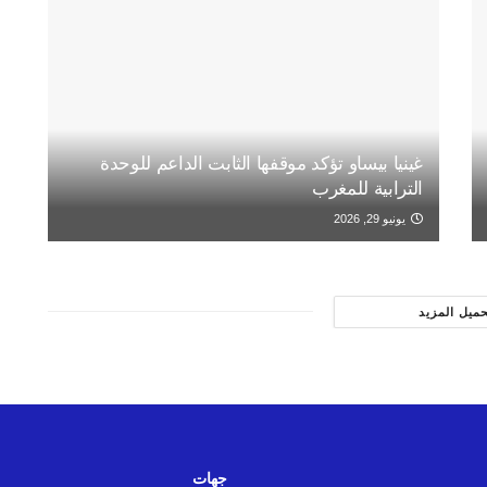
غينيا بيساو تؤكد موقفها الثابت الداعم للوحدة
الترابية للمغرب
يونيو 29, 2026
حميل المزيد
جهات