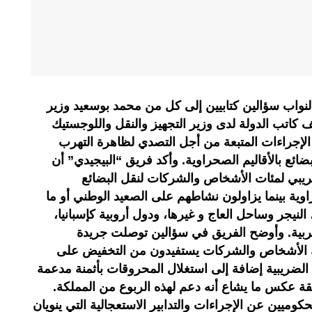
لنواب سؤالين كتابيين إلى كل من محمد بوسعيد وزير
ف كاتب الدولة لدى وزير التجهيز والنقل واللوجستيك
 الإجراءات المتبعة من أجل التصدي لظاهرة التهرب
ع بالأقاليم الصحراوية. وأكد فريق “البيجيدي” أن
يبي لمئات الأشخاص والشركات لنقل البضائع
ية بينما يزاولون نشاطهم على الصعيد الوطني أو ما
 النيجر وساحل العاج و غيرها، ودول أروبية كإسبانيا،
مغربية. وأوضح الفريق في سؤالين توصلت جريدة
 أن أولئك الأشخاص والشركات يستفيدون من التخفيض على
م الضريبية إضافة إلى استغلال المحروقات بأثمنة مدعمة
قة عكس ما يشاع أنه دعم لهذه الربوع من المملكة.
ميين عن الإجراءات والتدابير الاستعجالية التي ينويان