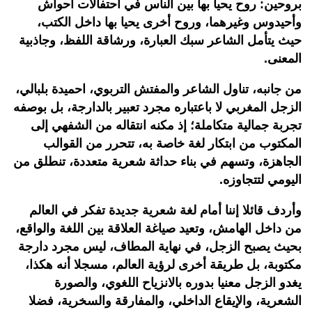
بروحين: روح يحيا بها بين الناس في احتفالات أحواش
وأحيدوس وغيرهما، وروح أخرى يحيا بها داخل الكتب،
حيث يتأمل الشاعر سبك العبارة، ورشاقة اللفظ، وجاذبية
المعنى.
من جانبه، تناول الشاعر والمفتش التربوي، احميدة بلبالي،
الزجل المغربي لا باعتباره مجرد تعبير بالدارجة، بل بوصفه
تجربة جمالية متكاملة؛ إذ مكنه انتقاله من الشفهي إلى
المكتوب من ابتكار لغة خاصة به، تتحرر من القوالب
الجاهزة، وتسهم في بناء حداثة شعرية متعددة، تنطلق من
اليومي لتتجاوزه.
وأردف قائلا إننا أمام لغة شعرية جديدة تفكر في العالم
من داخل الهامش، وتعيد صياغة العلاقة بين اللغة والواقع،
بحيث يصبح الزجل، في نهاية المطاف، ليس مجرد دارجة
مكتوبة، بل طريقة أخرى لرؤية العالم، مسجلا أنه هكذا،
يغدو الزجل معنيا بدوره بالانزياح اللغوي، والصورة
الشعرية، والإيقاع الداخلي، والمفارقة والسخرية، فضلا