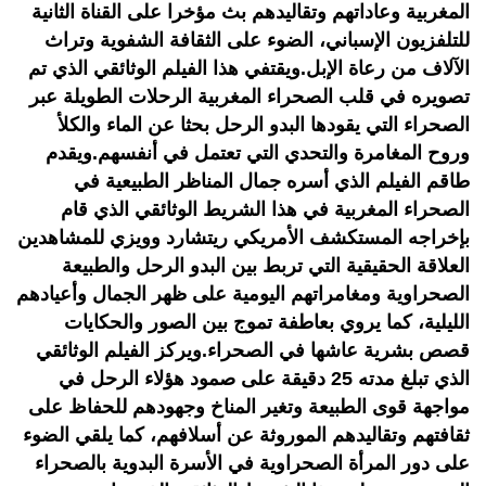
المغربية وعاداتهم وتقاليدهم بث مؤخرا على القناة الثانية
للتلفزيون الإسباني، الضوء على الثقافة الشفوية وتراث
الآلاف من رعاة الإبل.ويقتفي هذا الفيلم الوثائقي الذي تم
تصويره في قلب الصحراء المغربية الرحلات الطويلة عبر
الصحراء التي يقودها البدو الرحل بحثا عن الماء والكلأ
وروح المغامرة والتحدي التي تعتمل في أنفسهم.ويقدم
طاقم الفيلم الذي أسره جمال المناظر الطبيعية في
الصحراء المغربية في هذا الشريط الوثائقي الذي قام
بإخراجه المستكشف الأمريكي ريتشارد وويزي للمشاهدين
العلاقة الحقيقية التي تربط بين البدو الرحل والطبيعة
الصحراوية ومغامراتهم اليومية على ظهر الجمال وأعيادهم
الليلية، كما يروي بعاطفة تموج بين الصور والحكايات
قصص بشرية عاشها في الصحراء.ويركز الفيلم الوثائقي
الذي تبلغ مدته 25 دقيقة على صمود هؤلاء الرحل في
مواجهة قوى الطبيعة وتغير المناخ وجهودهم للحفاظ على
ثقافتهم وتقاليدهم الموروثة عن أسلافهم، كما يلقي الضوء
على دور المرأة الصحراوية في الأسرة البدوية بالصحراء