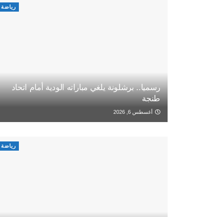
رياضة
رسميا.. برشلونة يلغي مباراته الودية أمام اتحاد
طنجة
أغسطس 6, 2026
رياضة