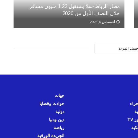
مطار الرباط-سلا يستقبل 1.22 مليون مسافر
خلال النصف الأول من 2026
أغسطس 6, 2026
حميل المزيد
جهات
حراء
حوادث وقضايا
ية
دولية
 TV
دين ودنيا
كية
رياضة
الجريدة الورقية