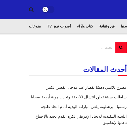
دنيا
فن وثقافة
كتاب وآراء
أصوات نيوز TV
منوعات
أحدث المقالات
مصرع ثلاثيني دهسًا بقطار عند مدخل القصر الكبير
سلطات سبتة تعلن انتشال 80 جثة وتحديد هوية أربعة ضحايا
رسميا.. برشلونة يلغي مباراته الودية أمام اتحاد طنجة
اللجنة التنفيذية للاتحاد الإفريقي لكرة القدم تجدد بالإجماع
دعمها لإنفانتينو