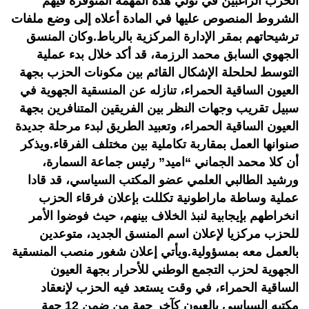
الحزب الراغبين في تولي هذه المهمة المتوفرة فيهم
الشروط المنصوص عليها في المادة أعلاه إلى وضع ملفات
ترشيحاتهم بمقر الإدارة المركزية بالرباط.وكان المنسق
الجهوي السابق محمد الرزمة، قد أكد خلال بدء عملية
التوسط لحلحلة الإشكال القائم بين مكونات الحزب بجهة
العيون الساقية الحمراء، تنازله عن المنسقية الجهوية في
سبيل تقريب وجهات النظر بين الفريقين المتنافرين بجهة
العيون الساقية الحمراء، وتعبيد الطريق لبدء مرحلة جديدة
صنوانها العمل بمقاربة تكاملية بين مختلف الفرقاء.ويذكر
أن كلا محمد الجماني “اميد” رئيس جماعة السمارة،
ورشيد الطالبي العلمي عضو المكتب السياسي، قد قادا
عملية وساطة ماراطونية تكللت بإعلان فرقاء الحزب
انخراطهم بإيجابية لنبذ الخلاف بينهم، حيث فوضوا الأمر
للحزب مركزيا لإعلان اسم المنسق الجديد، متوعدين
بالعمل معه بمسؤولية.ويأتي إعلان شغور منصب المنسقية
الجهوية لحزب التجمع الوطني للأحرار بجهة العيون
الساقية الحمراء، في وقت يستعد فيه الحزب لإنعقاد
مكتبه السياسي بالعيون كآخر جهة من ضمن 12 جهة