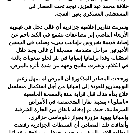
خلافة محمد عبد العزيز، توجد تحت الحصار في
المستشفى العسكري بعين النعجة.
وسربت تقارير إعلامية جزائرية أن غالي دخل في غيبوبة
الأربعاء الماضي إثر مضاعفات تشمع في الكبد ناجم عن
إصابة قديمة بفيروس «إيباتيت سي» وصلت في السنتين
الأخيرتين مراحل متقدمة، مسجلة أن غالي وجد خلال
استقباله وفدا برلمانيا إسبانيا في بئر لحلو صعوبات بالغة
في الكلام، وتغيرت ملامح وجهه من شدة تأثره بالمرض.
ورجحت المصادر المذكورة أن المرض لم يمهل زعيم
البوليساريو للعودة إلى إسبانيا من أجل استكمال مسلسل
علاج بدأه هناك قبل قرابة سنة بالمصحة الجامعية
«بامبلونا» بمدينة نفارا المتخصصة في الأمراض
السرطانية، حيث تم إدخاله باتفاق بين الجارة الشرقية
وإسبانيا بهوية مزورة بجواز دبلوماسي جزائري.
وأضافت تلك المصادر، أن السلطات الجزائرية رفضت
إعطاءه الإذن بالسفر من جديد، خوفا من ملاحقته قضائيا،