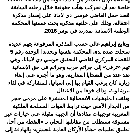
خاصة بعد أن تحركت هيآت حقوقية خلال رحلته السابقة،
قصد حمل القاضي خوسي دي لاماتا على إصدار مذكرة
اعتقاله، وذلك على خلفية مذكرة بحث عممتها المحكمة
الوطنية الاسبانية بمدريد في نونبر 2016.
ويتابع إبراهيم غالي حسب المذكرة المرفوعة بتهم عديدة
سجلت ضده لدى المحكمة نفسها وتحديدا الوحدة رقم 5
للقضاء المركزي لقاضي التحقيق خوسي دي لاماتا، وهي
تهم «ترقى» إلى جرائم حرب وجرائم في حق الإنسانية
ضد عدد من الضحايا المغاربة، وهو ما أجبره على إلغاء
زيارة كان يرغب القيام بها إلى اسبانيا، للمشاركة في لقاء
ببرشلونة، وذلك خوفا من الاعتقال.
وتلقت المليشيات الانفصالية المنتشرة على مرمى حجر
من الجدار الأمني حيث ترابط القوات المسلحة الملكية
المغربية توجيهات مفادها أن الجبهة مقبلة على خيارات غير
مسبوقة ستتطلب من مقاتليها التحلي بـ «اليقظة من أجل
تطبيق تعليمات «هيأة الأركان العامة للجيش» والهادفة إلى