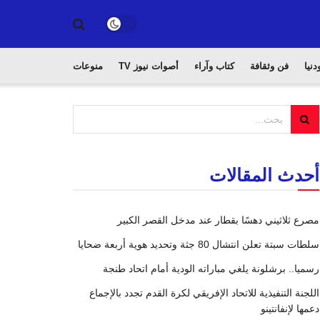
دنيا
فن وثقافة
كتاب وآراء
أصوات نيوز TV
منوعات
أحدث المقالات
مصرع ثلاثيني دهسًا بقطار عند مدخل القصر الكبير
سلطات سبتة تعلن انتشال 80 جثة وتحديد هوية أربعة ضحايا
رسميا.. برشلونة يلغي مباراته الودية أمام اتحاد طنجة
اللجنة التنفيذية للاتحاد الإفريقي لكرة القدم تجدد بالإجماع
دعمها لإنفانتينو