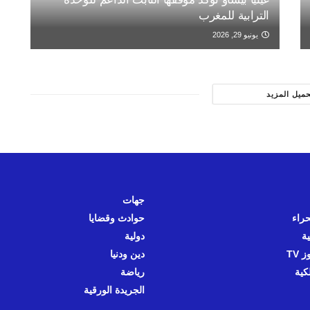
الترابية للمغرب
يونيو 29, 2026
حميل المزيد
جهات
حراء
حوادث وقضايا
ية
دولية
 TV
دين ودنيا
كية
رياضة
الجريدة الورقية