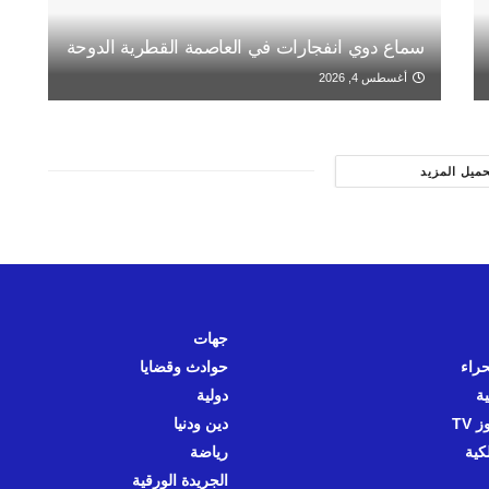
سماع دوي انفجارات في العاصمة القطرية الدوحة
أغسطس 4, 2026
حميل المزيد
جهات
حراء
حوادث وقضايا
ية
دولية
 TV
دين ودنيا
كية
رياضة
الجريدة الورقية