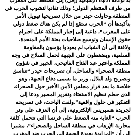
به لوكالة الأنباء الإسبانية (إفي) إلى الضغط على المغرب
من طرف المنتظم الدولي؛ وذلك تفاديا لنشوب الحرب في
المنطقة.وحاولت حيدر من خلال تصريحها تهويل الأمر
بتأكيدها أن “الحرب ستقع إذا لم يكن هناك ضغط دولي
على المغرب”، داعية إلى إجبار المملكة على احترام
حقوق الإنسان وتوسيع صلاحيات بعثة الأمم المتحدة،
ولافتة إلى أن الشباب لم يعودوا يؤمنون بالمقاومة
السلمية، ويضغطون على الجبهة لحمل السلاح في وجه
المملكة.واعتبر عبد الفتاح الفاتيحي، الخبير في شؤون
منطقة الصحراء والساحل، أن تصريحات حيدر “تتناسق
وتصريح ولد البلال، وزير ما يسمى دفاع الجبهة، وهو
خلاصة ما بعد قرار مجلس الأمن الأخير حول الصحراء،
الذي حطم تنظيم الاستفتاء وتقرير المصير ودعا إلى
التفكير في حلول واقعية”.ولفت الباحث، في تصريحه
لجريدة هسبريس الإلكترونية، إلى أن العزف على وتر
الحرب “الغاية منه الضغط على فرنسا التي تتحمل كلفة
محاربة الإرهاب في منطقة الساحل والصحراء”، مشيرا
إلى أن “المزايدة بعودة الجبهة إلى الحرب ضد المغرب