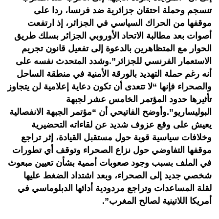
تنسجم وحملة احتقان جزائرية ضد فرنسا، ردا على
موقفها من الحراك السياسي في الجزائر، إذ ارتفعت
أصوات بعد مطالبة الاتحاد الأوروبي الجزائر بسلك طريق
الحوار مع المتظاهرين بالدعوة إلى تفعيل قانون تجريم
الاستعمار الفرنسي للجزائر”.وشدد المتحدث نفسه على
أنه رغم حملة التهديد بالورقة الأمنية في منطقة الساحل
والصحراء فإنها “لا تتعدى أن تكون دعاية إعلامية لن يتجاوز
تأثيرها حدود المؤتمر الخامس عشر لجبهة
البوليساريو”.وأوضح الفاتيحي أن “مؤتمر الجبهة الانفصالية
يعيش على وقع عزوف شديد عن لقاءاته التحضيرية
وخلافات سياسية قوية حول مستقبل القيادة، إثر تراجع
موقفها التفاوضي حول نزاع الصحراء وتوقف أي تطورات
في الملف بسبب وجود صعوبات أممية بشأن تعيين مبعوث
شخصي جديد إلى الصحراء، وبعد اشتداد الضغط عليها
لقلة المساعدات وتراجع مردودية أدائها الدبلوماسي في
أمريكا اللاتينية لصالح المغرب”.