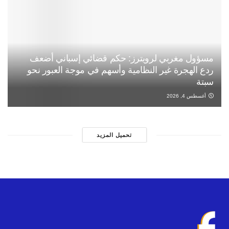
مسؤول مغربي لرويترز: حكم قضائي إسباني أضعف
ردع الهجرة غير النظامية وأسهم في موجة العبور نحو
سبتة
أغسطس 4, 2026
تحميل المزيد