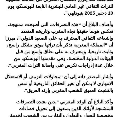
للتراث الثقافي غير المادي للبشرية التابعة لليونسكو، يوم
10 دجنبر 2025 بنيودلهي”.
وأضاف البلاغ أن “هذه التصرفات، التي أصبحت ممنهجة،
تعكس هوسا حقيقيا تجاه المغرب وتاريخه المتعدد
وإشعاعه الثقافي المعترف به على الصعيد الدولي”، مبرزا
أن “المملكة المغربية تذكر بأن تراثها موثق بشكل راسخ،
وثابت تاريخيا، ومعترف به على نطاق واسع من قبل
الهيئات الدولية المختصة، وفي مقدمتها اليونسكو، من
خلال عدة إدراجات تكرس غنى وأصالة التراث المغربي”.
وأشار المصدر ذاته إلى أن “محاولات التزييف أو الاستغلال
الانتهازي لا يمكن أن تغير الحقائق التاريخية أو تمس
بالتشبث العميق للشعب المغربي بإرثه العريق”.
وأكد البلاغ أن الوفد المغربي “يدين بشدة التصرفات
المتشنجة لأولئك الذين يسعون إلى تحويل فضاءات
مخصصة للحوار والتعاون والتقارب بين الشعوب لخدمة