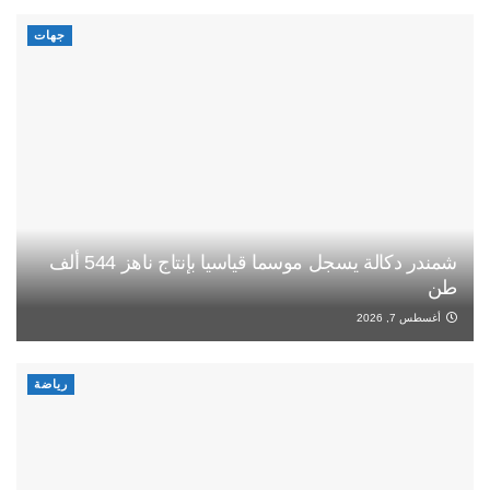
جهات
شمندر دكالة يسجل موسما قياسيا بإنتاج ناهز 544 ألف
طن
أغسطس 7, 2026
رياضة