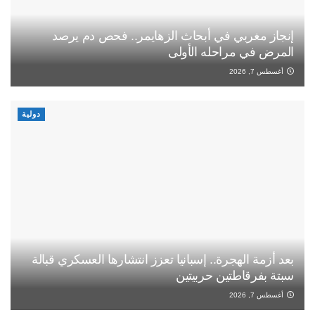
إنجاز مغربي في أبحاث الزهايمر.. فحص دم يرصد
المرض في مراحله الأولى
أغسطس 7, 2026
دولية
بعد أزمة الهجرة.. إسبانيا تعزز انتشارها العسكري قبالة
سبتة بفرقاطتين حربيتين
أغسطس 7, 2026