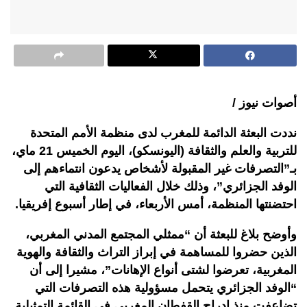
أصوات نيوز /
نددت البعثة الدائمة للمغرب لدى منظمة الأمم المتحدة
للتربية والعلم والثقافة (اليونسكو)، اليوم الخميس 21 ماي،
بـ”التصرفات غير المقبولة لأشخاص يدعون انتماءهم إلى
الوفد الجزائري”، وذلك خلال الفعاليات الثقافية التي
احتضنتها المنظمة، أمس الأربعاء، في إطار أسبوع إفريقيا.
وأوضح بلاغ للبعثة أن “ممثلي المجتمع المدني المغربي،
الذين حضروا للمساهمة في إبراز التراث والثقافة والهوية
المغربية، تعرضوا لشتى أنواع الإهانات”، مشيرا إلى أن
“الوفد الجزائري يتحمل مسؤولية هذه التصرفات التي
تضاعفت منذ إدراج القفطان المغربي في القائمة التمثيلية