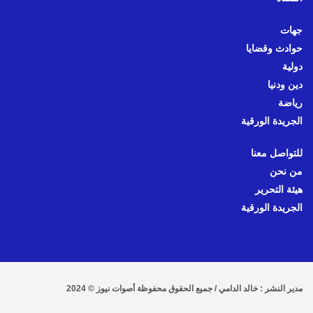
جهات
حوادث وقضايا
دولية
دين ودنيا
رياضة
الجريدة الورقية
للتواصل معنا
من نحن
هيئة التحرير
الجريدة الورقية
مدير النشر : خالد الدامي / جميع الحقوق محفوظة أصوات نيوز © 2024