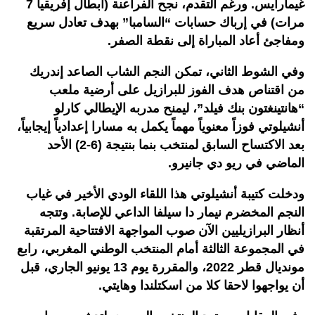
غيمارايس. ورغم التقدم، نجح الفراعنة (أبطال إفريقيا 7
مرات) في إرباك حسابات “السامبا” بهدف تعادل سريع
ومفاجئ أعاد المباراة إلى نقطة الصفر.
وفي الشوط الثاني، تمكن النجم الشاب الصاعد إندريك
من اقتناص هدف الفوز للبرازيل على أرضية ملعب
“هانتينغتون بنك فيلد”، ليمنح مدربه الإيطالي كارلو
أنشيلوتي فوزاً معنوياً مهماً يكمل به مسارا إعدادياً إيجابياً،
بعد الاكتساح السابق لمنتخب بنما بنتيجة (6-2) الأحد
الماضي في ريو دي جانيرو.
ودخلت كتيبة أنشيلوتي هذا اللقاء الودي الأخير في غياب
النجم المخضرم نيمار دا سيلفا الداعي للإصابة. وتتجه
أنظار البرازيليين الآن صوب المواجهة الافتتاحية المرتقبة
في المجموعة الثالثة أمام المنتخب الوطني المغربي، رابع
مونديال قطر 2022، والمقررة يوم 13 يونيو الجاري، قبل
أن يواجهوا لاحقا كلا من اسكتلندا وهايتي.