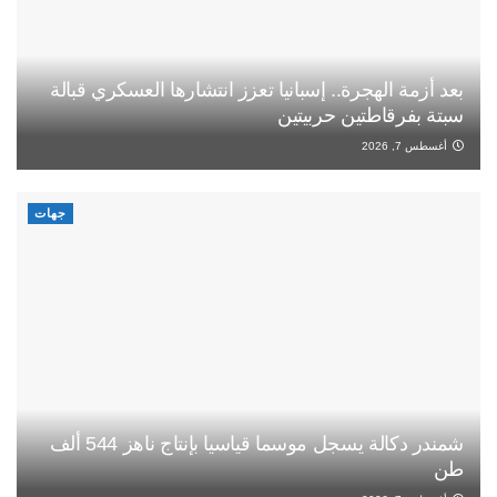
بعد أزمة الهجرة.. إسبانيا تعزز انتشارها العسكري قبالة
سبتة بفرقاطتين حربيتين
أغسطس 7, 2026
جهات
شمندر دكالة يسجل موسما قياسيا بإنتاج ناهز 544 ألف
طن