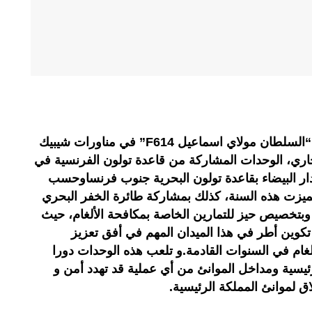
شاركت البحرية الملكية، بالفرقاطة “السلطان مولاي اسماعيل F614” في مناورات شيبيك
الجاري، الوحدات المشاركة من قاعدة تولون الفرنسية في
لدار البيضاء بقاعدة تولون البحرية جنوب فرنساوحسب
تميزت هذه السنة، كذلك بمشاركة طائرة الخفر البحري
ز كيغ اير 350 الحديثة، وبتخصيص حيز للتمارين الخاصة بمكافحة الألغام، حيث
تكوين أطر في هذا الميدان المهم في أفق تعزيز
غام في السنوات القادمة.و تلعب هذه الوحدات دورا
ئيسية ومداخل الموانئ من أي عملية قد تهدد أمن و
ق لموانئ المملكة الرئيسية.