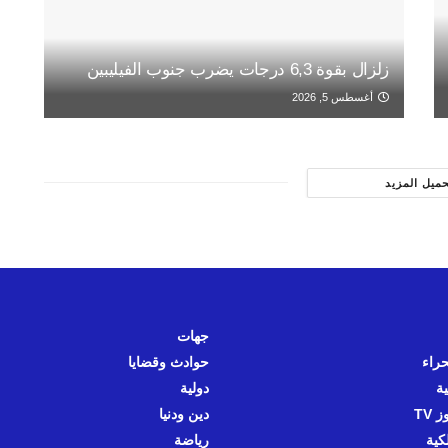
زلزال بقوة 6,3 درجات يضرب جنوب الفيليبين
أغسطس 5, 2026
حميل المزيد
جهات
حراء
حوادث وقضايا
ية
دولية
 TV
دين ودنيا
كية
رياضة