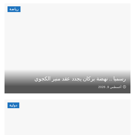
رياضة
رسميا .. نهضة بركان يجدد عقد منير الكجوي
أغسطس 9, 2026
دولية