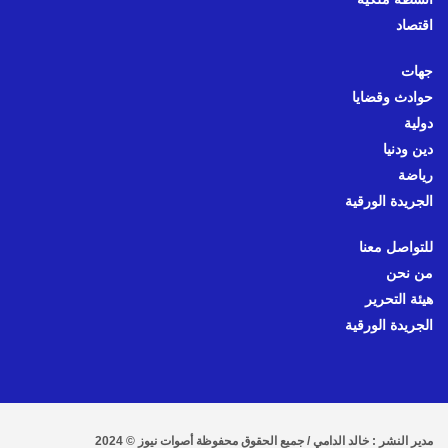
اقتصاد
جهات
حوادث وقضايا
دولية
دين ودنيا
رياضة
الجريدة الورقية
للتواصل معنا
من نحن
هيئة التحرير
الجريدة الورقية
مدير النشر : خالد الدامي / جميع الحقوق محفوظة أصوات نيوز © 2024