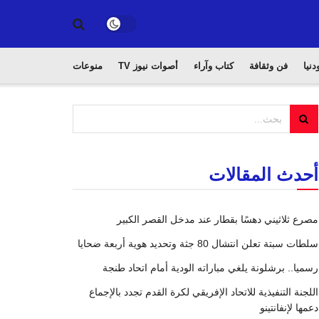
دنيا
فن وثقافة
كتاب وآراء
أصوات نيوز TV
منوعات
أحدث المقالات
مصرع ثلاثيني دهسًا بقطار عند مدخل القصر الكبير
سلطات سبتة تعلن انتشال 80 جثة وتحديد هوية أربعة ضحايا
رسميا.. برشلونة يلغي مباراته الودية أمام اتحاد طنجة
اللجنة التنفيذية للاتحاد الإفريقي لكرة القدم تجدد بالإجماع
دعمها لإنفانتينو