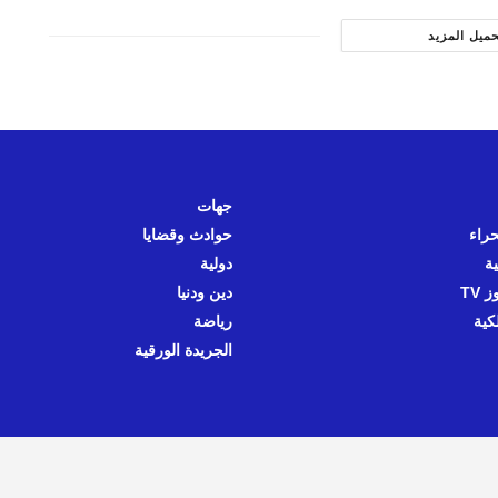
حميل المزيد
جهات
حراء
حوادث وقضايا
ية
دولية
 TV
دين ودنيا
كية
رياضة
الجريدة الورقية