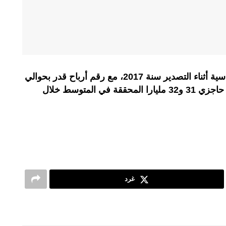
سجل صانعو المنسوجات مبيعات قياسية أثناء التصدير سنة 2017، مع رقم أرباح قدر بحوالي
37 مليار درهم. وتجاوزت الصادرات حاجزي 31 و32 مليارا المحققة في المتوسط خلال
غرد