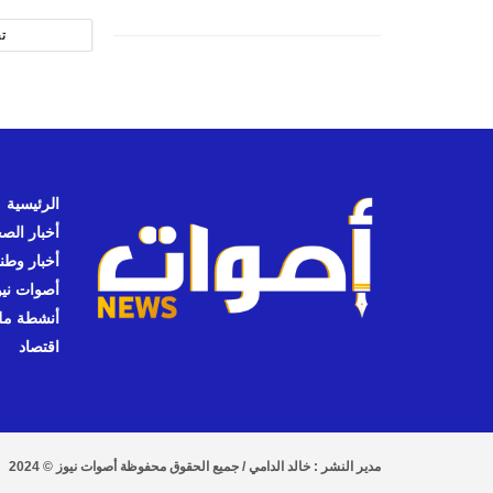
ت
الرئيسية
أخبار الص
أخبار وطن
أصوات نيوز
أنشطة مل
اقتصاد
مدير النشر : خالد الدامي / جميع الحقوق محفوظة أصوات نيوز © 2024