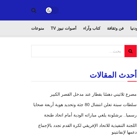
دنيا
فن وثقافة
كتاب وآراء
أصوات نيوز TV
منوعات
أحدث المقالات
مصرع ثلاثيني دهسًا بقطار عند مدخل القصر الكبير
سلطات سبتة تعلن انتشال 80 جثة وتحديد هوية أربعة ضحايا
رسميا.. برشلونة يلغي مباراته الودية أمام اتحاد طنجة
اللجنة التنفيذية للاتحاد الإفريقي لكرة القدم تجدد بالإجماع
دعمها لإنفانتينو