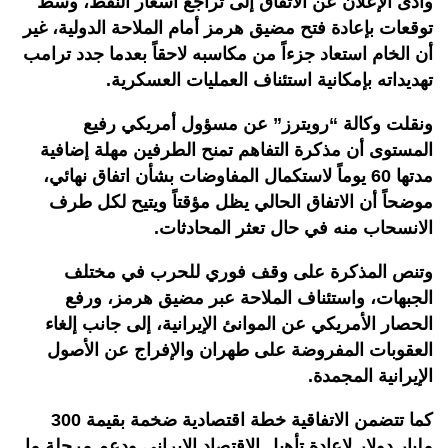
وأدى الإعلان عن الاتفاق إلى تراجع أسعار النفط، وسط
توقعات بإعادة فتح مضيق هرمز أمام الملاحة الدولية، غير
أن الخام استعاد جزءاً من مكاسبه لاحقاً بعدما جدد ترامب
تهديداته بإمكانية استئناف العمليات العسكرية.
ونقلت وكالة “رويترز” عن مسؤول أمريكي رفيع
المستوى أن مذكرة التفاهم تمنح الطرفين مهلة إضافية
مدتها 60 يوماً لاستكمال المفاوضات بشأن اتفاق نهائي،
موضحاً أن الاتفاق الحالي يظل مؤقتاً ويتيح لكل طرف
الانسحاب منه في حال تعثر المحادثات.
وتنص المذكرة على وقف فوري للحرب في مختلف
الجبهات، واستئناف الملاحة عبر مضيق هرمز، ورفع
الحصار الأمريكي عن الموانئ الإيرانية، إلى جانب إلغاء
العقوبات المفروضة على طهران والإفراج عن الأصول
الإيرانية المجمدة.
كما تتضمن الاتفاقية خطة اقتصادية ضخمة بقيمة 300
مليار دولار لإعادة تأهيل الاقتصاد الإيراني ودعم مرحلة ما