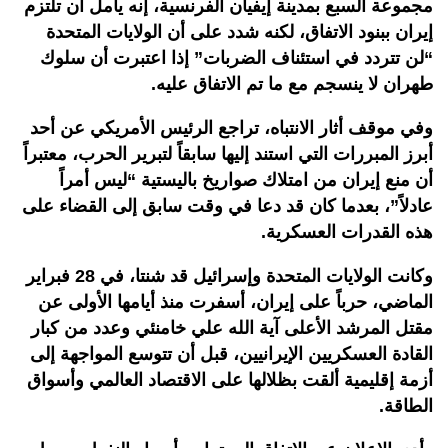
مجموعة السبع بمدينة إيفيان الفرنسية، إنه يأمل أن تلتزم
إيران ببنود الاتفاق، لكنه شدد على أن الولايات المتحدة
“لن تتردد في استئناف الضربات” إذا اعتبرت أن سلوك
طهران لا ينسجم مع ما تم الاتفاق عليه.
وفي موقف أثار الانتباه، تراجع الرئيس الأمريكي عن أحد
أبرز المبررات التي استند إليها سابقاً لتبرير الحرب، معتبراً
أن منع إيران من امتلاك صواريخ باليستية “ليس أمراً
عادلاً”، بعدما كان قد دعا في وقت سابق إلى القضاء على
هذه القدرات العسكرية.
وكانت الولايات المتحدة وإسرائيل قد شنتا، في 28 فبراير
الماضي، حرباً على إيران، أسفرت منذ أيامها الأولى عن
مقتل المرشد الأعلى آية الله علي خامنئي وعدد من كبار
القادة العسكريين الإيرانيين، قبل أن تتوسع المواجهة إلى
أزمة إقليمية ألقت بظلالها على الاقتصاد العالمي وأسواق
الطاقة.