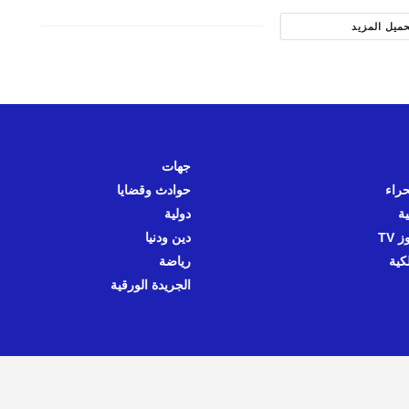
حميل المزيد
جهات
حراء
حوادث وقضايا
ية
دولية
 TV
دين ودنيا
كية
رياضة
الجريدة الورقية