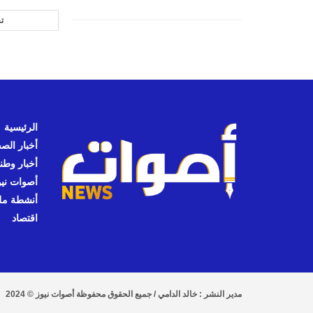
ت
الرئيسية
أخبار الص
أخبار وطن
أصوات نيوز
أنشطة مل
اقتصاد
مدير النشر : خالد الدامي / جميع الحقوق محفوظة أصوات نيوز © 2024