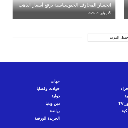
انحسار المخاوف الجيوسياسية يرفع أسعار الذهب
يوليو 21, 2026
حميل المزيد
جهات
حراء
حوادث وقضايا
ية
دولية
 TV
دين ودنيا
كية
رياضة
الجريدة الورقية