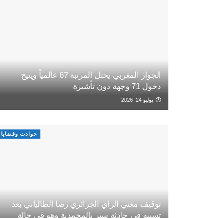
الجواز المغربي يحتل المرتبة 67 عالمياً ويتيح
دخول 71 وجهة دون تأشيرة
يوليو 24, 2026
حوادث وقضايا
توقيف مغني الراي الجزائري رضا الطالياني بعد
تسببه في حادثة سير بالمحمدية وهو في حالة