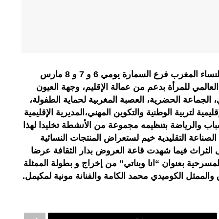
وبهذه المناسبة نظم الاتحاد الوطني لنساء المغرب فرع السمارة يومي 6 و 7 و 8 مارس
لعالمي للمرأة بدعم من عمالة الإقليم، وجهة العيون
، الجماعة الحضرية، العصبة المغربية لحماية الطفولة،
إقليمية لتربية الوطنية والتكوين المهني،المديرية الإقليمية
شباب والرياضة بتنظيمه مجموعة من الأنشطة تخليدا لهذا
صناعة التقليدية خيم لستعراض المنتجات النسائية
 الثراث فيما شهدت قاعة العروض بدار الثقافة عرضا
رحية بعنوان “انا وبناتي” من إخراج و بطولة الممثلة
والممثل الكوميدي محمد الكامة والفنانة مونية لمكيمل.