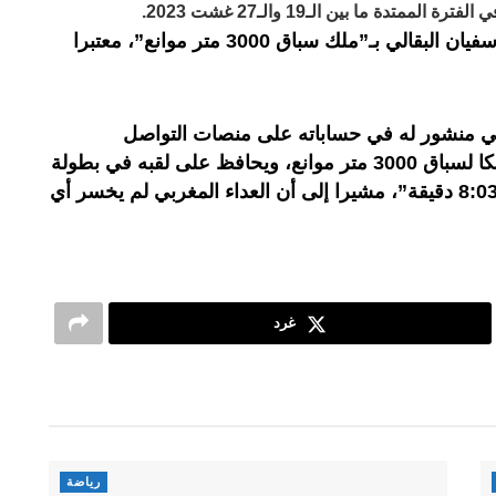
دة ما بين الـ19 والـ27 غشت 2023.
وصف الاتحاد الدولي لألعاب القوى، سفيان البقالي بـ”ملك سباق 3000 متر موانع”، معتبرا
، في منشور له في حساباته على منصات التواصل
الاجتماعي: “سفيان البقالي يصبح ملكا لسباق 3000 متر موانع، ويحافظ على لقبه في بطولة
العالم لألعاب القوى بزمن قدره 8:03.53 دقيقة”، مشيرا إلى أن العداء المغربي لم يخسر أي
غرد
رياضة