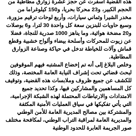
هذه القضية أسفرت عن حجز عشرة زوارق مطاطية من
الحجم الكبير، و23 محركا بحريا، و150 كيلوغراما من
مخدر الشيرا وثماني سيارات، وأربع لوحات ترقيم مزورة،
وسبع حاويات للبنزين سعة كل واحدة 30 لترا، و6 بوصلات
و20 مضخة هوائية، وما يناهز 1000 صدرية للنجاة، فضلا
عن زيوت للمحركات وأسلحة بيضاء وألواح خشبية وقطع
قماش وآلات للخياطة تدخل في حياكة وصناعة الزوارق
المطاطية.
وخلص البلاغ إلى أنه تم إخضاع المشتبه فيهم الموقوفين
لبحث قضائي تحت إشراف النيابة العامة المختصة، وذلك
للكشف عن جميع ظروف وملابسات هذه القضية، وتوقيف
كل المساهمين والمشاركين فيها، وكذا تحديد جميع
الامتدادات والارتباطات المحتملة لهذه الشبكة الإجرامية،
التي يأتي تفكيكها في سياق العمليات الأمنية المكثفة
والمشتركة بين مصالح المديرية العامة للأمن الوطني
والمديرية العامة لمراقبة التراب الوطني، لمكافحة مختلف
صور الجريمة العابرة للحدود الوطنية