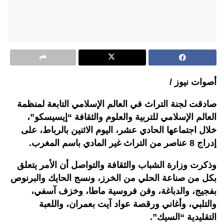
أصوات نيوز /
صادقت لجنة التراث في العالم الإسلامي التابعة لمنظمة
العالم الإسلامي للتربية والعلوم والثقافة “إيسيسكو”،
خلال اجتماعها الحادي عشر، اليوم الاثنين بالرباط، على
إدراج 8 عناصر من التراث غير المادي باسم المغرب.
وذكرت وزارة الشباب والثقافة والتواصل أن الأمر يتعلق
بكل من صناعة الحلي من الخرز، و⁠نسج الحايك والبرنوص
بفجيج، و⁠الدباغة، و⁠فن فروسية ماطا، و⁠خزف آسفي،
و⁠التلبي، و⁠أغاني ورقصة عواد آيت بعمران، و⁠اللعبة
التقليدية “السيك”.