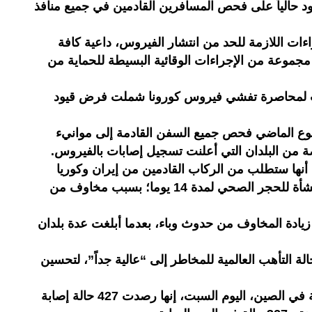
هود حالياً على فحص المسافرين القادمين في جميع منافذ
ءات اللازمة للحد من انتشار الفيروس، داعية كافة
مجموعة من الإجراءات الوقائية البسيطة للحماية من
 لمحاصرة تفشي فيروس كورونا شملت فرض قيود
وع الماضي فحص جميع السفن القادمة إلى موانيء
 من البلدان التي أعلنت تسجيل إصابات بالفيروس.
أنها ستطلب من الركاب القادمين من إيران وكوريا
الجنوبية البقاء في منازلهم أو في منشأة للحجر الصحي لمدة 14 يوما؛ بسبب مخاوف من
زيادة المخاوف من حدوث وباء، بعدما أبلغت عدة بلدان
ة التأهب العالمية للمخاطر إلى “عالية جداً”، لتحسين
في حين قالت اللجنة الوطنية للصحة في الصين، اليوم السبت، إنها رصدت 427 حالة إصابة