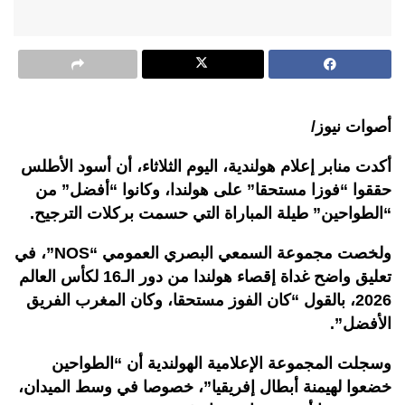
أصوات نيوز/
أكدت منابر إعلام
هولندية، اليوم الثلاثاء، أن أسود الأطلس
حققوا “فوزا مستحقا” على هولندا، وكانوا “أفضل” من
“الطواحين” طيلة المباراة التي حسمت بركلات الترجيح
.
ولخصت مجموعة السمعي البصري العمومي
“NOS”
، في
تعليق واضح غداة إقصاء هولندا من دور الـ16 لكأس العالم
2026، بالقول “كان الفوز مستحقا، وكان المغرب الفريق
الأفضل
”.
وسجلت المجموعة الإعلامية الهولندية أن “الطواحين
خضعوا لهيمنة أبطال إفريقيا”، خصوصا في وسط الميدان،