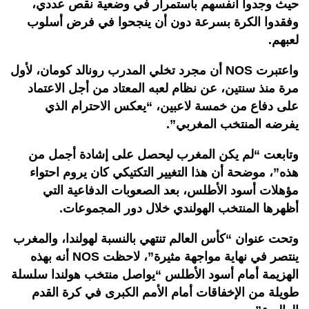
حيث وجدوا أنفسهم باستمرار في وضعية نقص عددي،
وفقدوا الكرة بسرعة دون أن ينجحوا في فرض أسلوب
لعبهم
.
واعتبرت
NOS
أن مجرد تخلي المدرب رونالد كومان، لأول
مرة منذ سنتين، عن نظام لعبه المعتاد من أجل الاعتماد
على دفاع من خمسة لاعبين، “يعكس الاحترام الذي
يفرضه المنتخب المغربي
”.
وتابعت “لم يكن المغرب ليحصل على إشادة أجمل من
هذه”، موضحة أن هذا التغيير التكتيكي كان يروم احتواء
مؤهلات أسود الأطلس، بعد الصعوبات الدفاعية التي
أظهرها المنتخب الهولندي خلال دور المجموعات
.
وتحت عنوان “كأس العالم تنتهي بالنسبة لهولندا، والمغرب
ينتصر في نهاية مواجهة مثيرة”، لاحظت
NOS
أنه بهذه
الهزيمة أمام أسود الأطلس “يواصل منتخب هولندا سلسلة
طويلة من الإخفاقات أمام الأمم الكبرى في كرة القدم