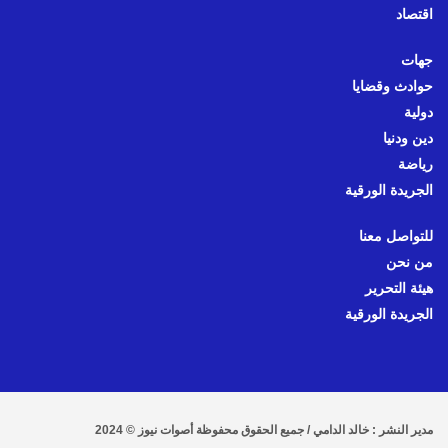
اقتصاد
جهات
حوادث وقضايا
دولية
دين ودنيا
رياضة
الجريدة الورقية
للتواصل معنا
من نحن
هيئة التحرير
الجريدة الورقية
مدير النشر : خالد الدامي / جميع الحقوق محفوظة أصوات نيوز © 2024