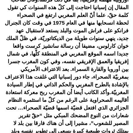
المقال إن إسبانيا احتاجت إلى كلّ هذه السنوات كي تقول
كلمة حقّ، علما أنّ العلم المغربي ارتفع في الصحراء
لحظة انسحابها منها في العام 1975 في وقت كان الجنرال
فرانكو على فراش الموت والبلد يستعد لاستقبال عهد
جديد، ينهي سنوات طويلة من الديكتاتوريّة، في ظلّ الملك
خوان كارلوس، مضيفا أن رسالة سانشيز كرست واقعا
جديدا اسمه الموقع المغربي في المنطقة كلّها، في شمال
إفريقيا والعمق الإفريقي نفسه، وفي كون المغرب جسرا
بين أوروبا والقارة السمراء. بعد الاعتراف الأمريكي
بمغربيّة الصحراء، جاء دور إسبانيا التي غلفت هذا الاعتراف
بالإشادة بالطرح المغربي والحكم الذاتي في إطار السيادة
المغربيّة.وأكد الكاتب أيضا أن المغرب ربح معركة استعادة
أقاليمه الصحراوية على الرغم من كلّ ما استثمره النظام
الجزائري الذي افتعل قضيّة اسمها قضيّة الصحراء… تحت
شعارات من النوع المضحك المبكي مثل “حقّ تقرير
المصير للشعوب”، مشيرا إلى أن هناك فارقا بين بلد لا
يمتلك ثروات طبيعية كبيرة يسعى إلى تطوير نفسه وبلد