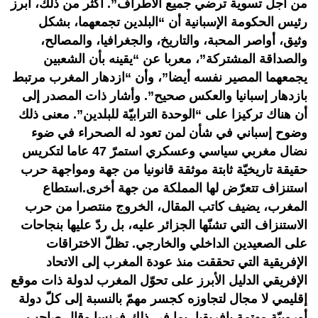
من أجل تسوية ترضي جميع الأطراف”. أكثر من ذلك، أبرز
رئيس الحكومة الإسبانية أن “البلدين تجمعهما، بشكل
وثيق، أواصر المحبة، والتاريخ، والجغرافيا، والمصالح،
والصداقة المشتركة”، معربا عن “يقينه بأن الشعبين
يجمعهما المصير نفسه أيضا”، وأن “ازدهار المغرب مرتبط
بازدهار إسبانيا والعكس صحيح”. وأشار ذات المصدر إلى
أن هناك تركيزا على “الوحدة الترابيّة للبلدين”. معنى ذلك
وضوح إسباني في شأن لمن تعود له الصحراء في ضوء
نضال مغربي سياسي وعسكري استمرّ 47 عاما لتكريس
حقيقة تاريخيّة ثابتة موثقة قانونيا من جهة ومواجهة حرب
استنزاف تتعرّض لها المملكة من جهة أخرى.استطاع
المغرب، يضيف كاتب المقال، الخروج منتصرا من حرب
الاستنزاف التي تشنّها الجزائر عليه، بل ردّ عليها بنجاحات
على الصعيدين الداخلي والخارجي. تظلّ الاختراقات
الإفريقية التي تحققت منذ عودة المغرب إلى الاتحاد
الإفريقي الدليل الأبرز على تحوّل المغرب لدولة ذات موقع
إقليمي لا مجال لتجاوزه كجسر مهمّ بالنسبة إلى كلّ دولة
أوروبيّة مهتمة بإفريقيا، بما في ذلك فرنسا.وقال صاحب