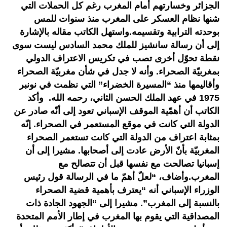
الجزائر وخسارتهم أمام المغرب رغم كل الحملات التي
شنها نظام العسكر على المغرب منذ سنوات للمس
بوحدته الترابية وتقسيمه.واستهل الكاتب مقاله بالإشارة
إلى أن رسالة سانشيز للملك محمد السادس ليست سوى
نقطة تحوّل أخرى تصب في تكريس الاعتراف الدولي
بمغربيّة الصحراء. وأنه لا جدل في شأن مغربيّة الصحراء
وأقاليمها منذ “المسيرة الخضراء” التي نظمت في نونبر
1975 في عهد الملك الحسن الثاني، رحمه الله. وأكد
الكاتب أن أهمّية الموقف الإسباني تعود إلى أنّه صادر عن
الدولة التي كانت في موقع المستعمر في الصحراء. إنّه
بمثابة اعتراف من الدولة التي كانت تستعمر الصحراء
المغربيّة بأنّ الأرض عادت إلى أصحابها. مشيرا إلى أن
إسبانيا تصالحت مع نفسها قبل أن تتصالح مع
المغرب.وأضاف، “لعلّ أهمّ ما في الرسالة قول رئيس
الوزراء الإسباني أنه “يعترف بأهمية قضية الصحراء
بالنسبة إلى المغرب”. مشيرا إلى “الجهود الجادة ذات
المصداقية التي يقوم بها المغرب في إطار الأمم المتحدة