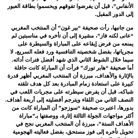
الأنفاس”، قبل أن يفرضوا تفوقهم ويحسموا بطاقة العبور
إلى الدور المقبل.
من جانبها، رأت صحيفة “بير غون” أن المنتخب المغربي
“عانى لكنه فاز”، مشيرة إلى أن تأخره في مناسبتين لم
يمنعه من فرض إيقاعه على المباراة والسيطرة على
مجرياتها، بفضل شخصيته التنافسية ورد فعله السريع، لا
سيما خلال الشوط الثاني الذي شهد أفضل فترات أدائه.
أما صحيفة “هابر تورك” فرأت أن المباراة كانت حافلة
بالإثارة والأهداف، مبرزة أن المنتخب المغربي أظهر قدرة
كبيرة على استعادة زمام المبادرة بعد كل هدف تلقته
شباكه، قبل أن يفرض سيطرته على مجريات اللعب في
النصف الثاني من اللقاء ويترجم أفضليته إلى أربعة أهداف.
بدورها، اعتبرت صحيفة “سوزجو” أن المباراة كانت من
أكثر مواجهات الجولة الثالثة إثارة، ووصفتها بـ”مباراة
الأهداف الستة”، مبرزة أن المنتخب المغربي نجح في
تحويل تأخره إلى فوز مستحق، بفضل فعاليته الهجومية