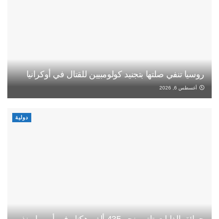
روسيا تنفي صلتها بتجنيد كولومبيين للقتال في أوكرانيا
أغسطس 6, 2026
دولية
حرائق الغابات تلتهم نحو 435 ألف هكتار في أوروبا منذ