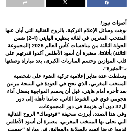
أصوات نيوز/
نوهت وسائل الإعلام التركية، بالروح القتالية التي أبان عنها
المنتخب المغربي في لقائه بنظيره الهايتي (4-2) ضمن
الجولة الثالثة من منافسات كأس العالم 2026 (المجموعة
الثالثة) بأتلانتا، معتبرة أن أسود الأطلس أكدوا قدرتهم على
قلب الموازين وحسم المباريات الكبرى، بعد مباراة وصفتها
بـ”المثيرة”.
وسلطت عدة منابر إعلامية تركية الضوء على شخصية
المنتخب المغربي، الذي نجح في العودة في النتيجة مرتين
بعد تأخره أمام هايتي، قبل أن يحسم المواجهة بفضل أداء
هجومي قوي في الشوط الثاني، ضامنا تأهله إلى دور
ال32 دون أي هزيمة في دور المجموعات.
وفي هذا الصدد، أبرزت صحيفة “فوتوماك” الروح القتالية
التي تحلى بها المنتخب المغربي، معتبرة أن أسود الأطلس
قدموا عرضا اتسم بالصلابة والفعالية، في مباراة “حبست