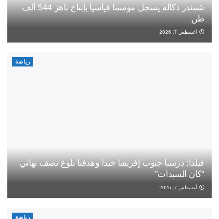
شمندر دكالة يسجل موسما قياسيا بإنتاج ناهز 544 ألف
طن
أغسطس 7, 2026
رياضة
فيلدا: درسنا جنوب إفريقيا جيدا وهدفنا بلوغ نصف نهائي
“كان السيدات”
أغسطس 7, 2026
رياضة