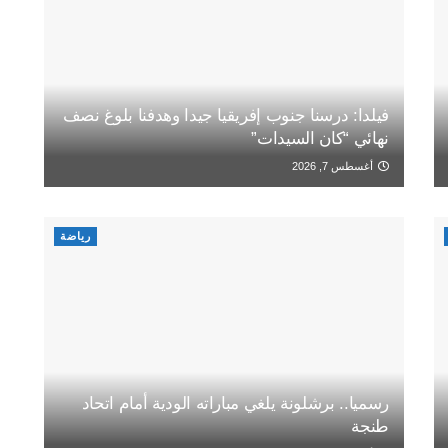
فيلدا: درسنا جنوب إفريقيا جيدا وهدفنا بلوغ نصف
نهائي “كان السيدات”
أغسطس 7, 2026
رياضة
رسميا.. برشلونة يلغي مباراته الودية أمام اتحاد
طنجة