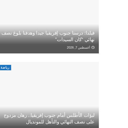
فيلدا: درسنا جنوب إفريقيا جيدا وهدفنا بلوغ نصف
نهائي “كان السيدات”
أغسطس 7, 2026
رياضة
لبؤات الأطلس أمام جنوب إفريقيا.. رهان مزدوج
على نصف النهائي والتأهل للمونديال