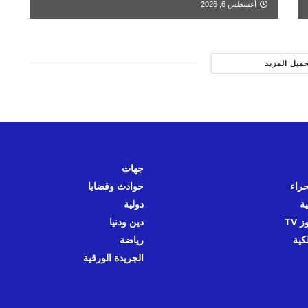
أغسطس 6, 2026
حميل المزيد
جهات
حراء
حوادث وقضايا
ية
دولية
 TV
دين ودنيا
كية
رياضة
الجريدة الورقية