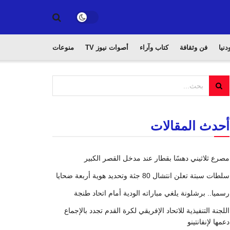
دنيا
فن وثقافة
كتاب وآراء
أصوات نيوز TV
منوعات
أحدث المقالات
مصرع ثلاثيني دهسًا بقطار عند مدخل القصر الكبير
سلطات سبتة تعلن انتشال 80 جثة وتحديد هوية أربعة ضحايا
رسميا.. برشلونة يلغي مباراته الودية أمام اتحاد طنجة
اللجنة التنفيذية للاتحاد الإفريقي لكرة القدم تجدد بالإجماع
دعمها لإنفانتينو