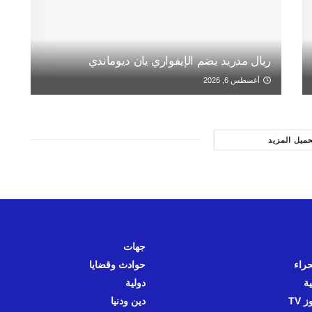
ريال مدريد يضم الإيفواري يان ديوماندي
أغسطس 6, 2026
حميل المزيد
جهات
حراء
حوادث وقضايا
ية
دولية
 TV
دين ودنيا