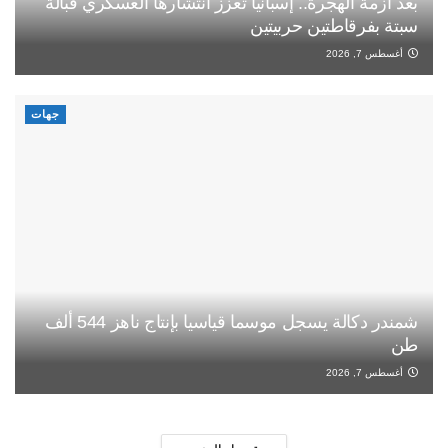
بعد أزمة الهجرة.. إسبانيا تعزز انتشارها العسكري قبالة
سبتة بفرقاطتين حربيتين
أغسطس 7, 2026
جهات
شمندر دكالة يسجل موسما قياسيا بإنتاج ناهز 544 ألف
طن
أغسطس 7, 2026